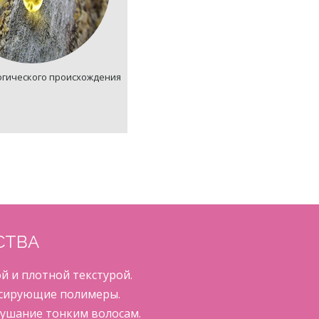
огического происхождения
СТВА
ой и плотной текстурой.
сирующие полимеры.
лушание тонким волосам.