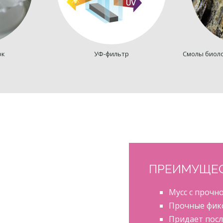
ок
УФ-фильтр
Смолы биол
ПРЕИМУЩЕ
Мусс с прочн
Прочные фик
Придает пос