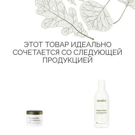
ЭТОТ ТОВАР ИДЕАЛЬНО
СОЧЕТАЕТСЯ СО СЛЕДУЮЩЕЙ
ПРОДУКЦИЕЙ
ENERGY
ENERGY SUPER
DEVELOPER
CLEAR CREAM
MASK
ENERGY SUPER CLEAR
КРАСКА – EKO COLOR
CREAM Эмульсия-
SYSTEM SOFT
активатор цвета.
DEVELOPER MASK SOFT
Богата биологически