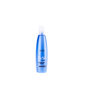
VELVET CREAM
NO GR
Комплекс средств для работы с
влажными волосами, которые
Комплек
придают объем и блеск прямым и
подсушенн
волнистым волосам с максимальным
которые п
кондиционированием.
здоров
MenuPOWERFUL MOUSSEVOLUMEN
помогаю
MOUSSELIGHT MOUSSEHEAT
со
DEFENSE...
STRAIGHT & CURLY
HEAT 
FLUID