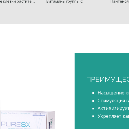
Стволовые клетки растительного происхождения
Витамины группы С
Пантенол
ПРЕИМУЩЕ
Насыщение ки
Стимуляция в
Активизируе
Укрепляет ка