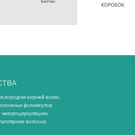
Биотин
КОРОБОК.
СТВА
слородом корней волос.
олосяных фолликулов.
т микроциркуляцию.
пиллярное волокно.