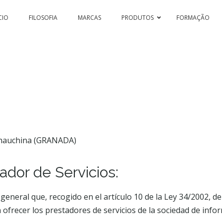
CIO
FILOSOFIA
MARCAS
PRODUTOS
FORMAÇÃO
SSION & COLOR HI-TECH
PASSION & COLOR EKO
BLEACHING 
 Chauchina (GRANADA)
tador de Servicios:
PASSIONEX
neral que, recogido en el artículo 10 de la Ley 34/2002, de 1
ofrecer los prestadores de servicios de la sociedad de infor