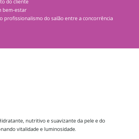
o do cliente
m bem-estar
 profissionalismo do salão entre a concorrência
idratante, nutritivo e suavizante da pele e do
onando vitalidade e luminosidade.