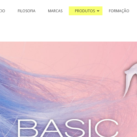
CIO
FILOSOFIA
MARCAS
PRODUTOS
FORMAÇÃO
SSION & COLOR HI-TECH
PASSION & COLOR EKO
BLEACHING 
PASSIONEX