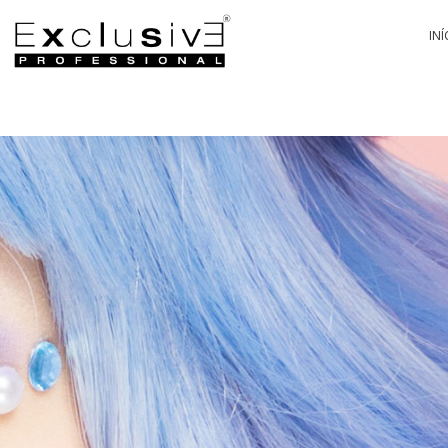
INÍ
PA