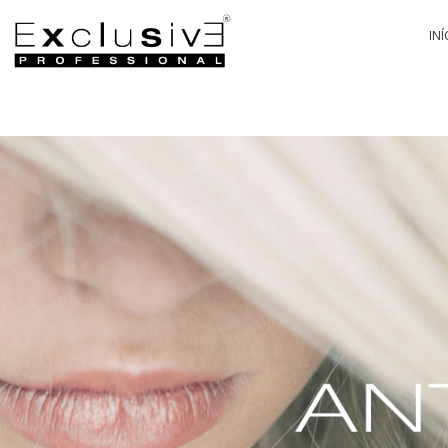
INÍ
PA