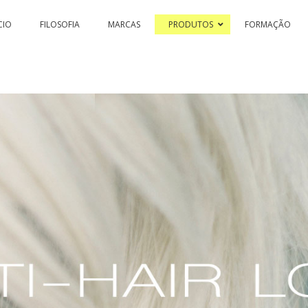
CIO
FILOSOFIA
MARCAS
PRODUTOS
FORMAÇÃO
SSION & COLOR HI-TECH
PASSION & COLOR EKO
BLEACHING 
PASSIONEX