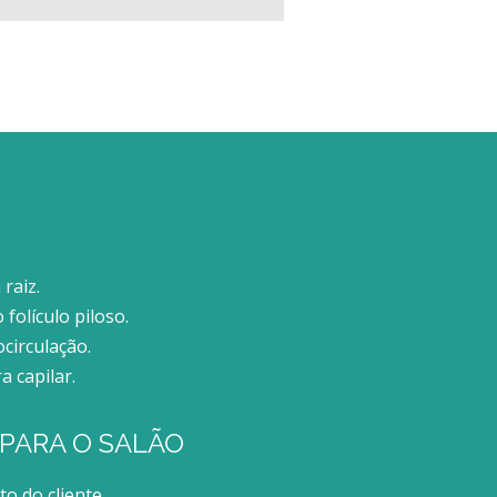
raiz.
folículo piloso.
ocirculação.
a capilar.
PARA O SALÃO
o do cliente