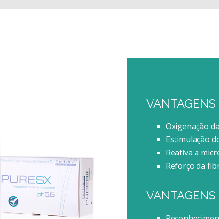
VANTAGENS
Oxigenação da 
Estimulação do 
Reativa a micr
Reforço da fibr
VANTAGENS 
Reconheciment