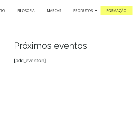
CIO
FILOSOFIA
MARCAS
PRODUTOS
FORMAÇÃO
Próximos eventos
[add_eventon]
SSION & COLOR HI-TECH
PASSION & COLOR EKO
BLEACHING 
PASSIONEX