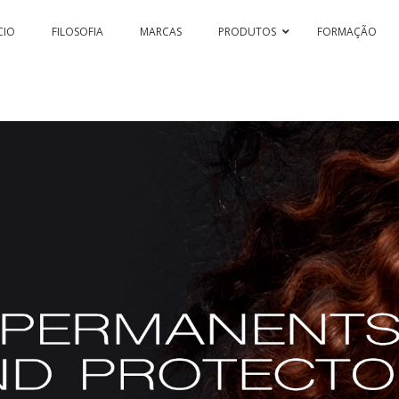
CIO
FILOSOFIA
MARCAS
PRODUTOS
FORMAÇÃO
SSION & COLOR HI-TECH
PASSION & COLOR EKO
BLEACHING 
PASSIONEX