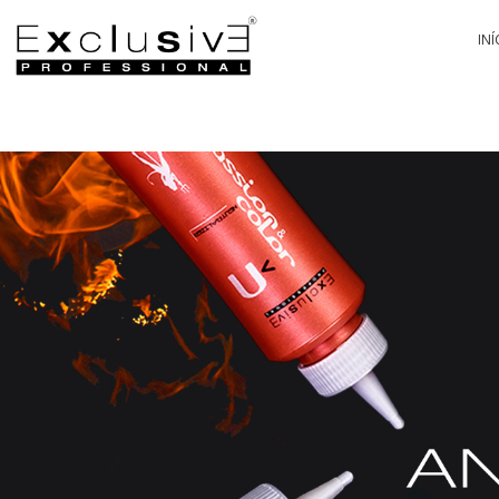
INÍ
PA