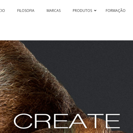
CIO
FILOSOFIA
MARCAS
PRODUTOS
FORMAÇÃO
SSION & COLOR HI-TECH
PASSION & COLOR EKO
BLEACHING 
PASSIONEX