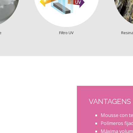
e
Filtro UV
Resina
VANTAGENS
Mousse con tex
Polímeros fija
Máxima volume