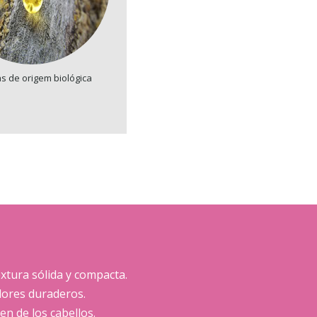
s de origem biológica
tura sólida y compacta.
dores duraderos.
n de los cabellos.