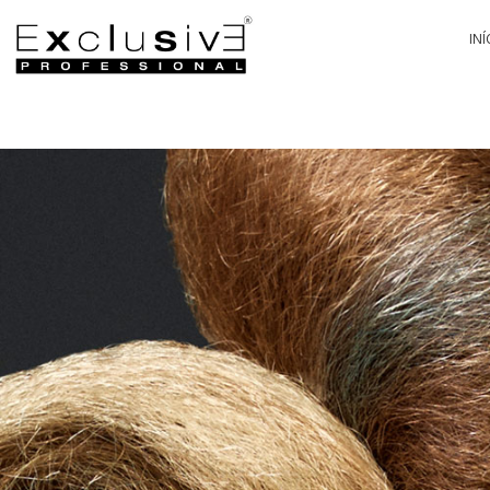
INÍ
PA