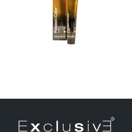
MenuTINTE HI – TECH PERMANENT COLOR
CREMEOXY CREAM TINTE HI - TECH PERMANENT
COLOR CREME Coloración profesional de última
generación especialista en cuidado del...