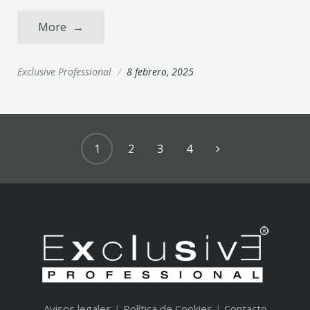
More
→
Exclusive Professional
/
8 febrero, 2025
1
2
3
4
Avisos legales
|
Política de Cookies
|
Contacto