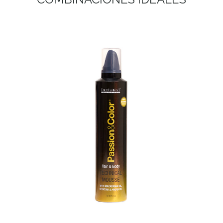
TECHNICAL MOUSSE
TECHNICAL MOUSSE Increíble fórmula polivalente
cabello y cuerpo. Gracias a su alto contenido en
germen de trigo hidrata, nutre y reconstruye los
cabellos dañados...