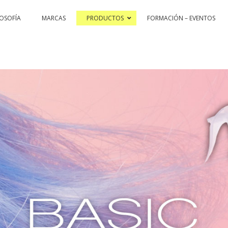
LOSOFÍA
MARCAS
PRODUCTOS
FORMACIÓN – EVENTOS
OR HI-TECH
PASSION & COLOR EKO
BLEACHING AND CORREC
NEX
REFLEX(O] COLOR