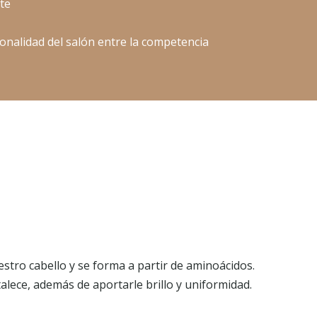
te
onalidad del salón entre la competencia
stro cabello y se forma a partir de aminoácidos.
talece, además de aportarle brillo y uniformidad.