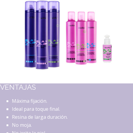
VENTAJAS
Máxima fijación.
Ideal para toque final.
Resina de larga duración.
No moja.
No irrita la piel.