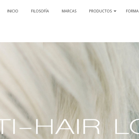
INICIO
FILOSOFÍA
MARCAS
PRODUCTOS
FORMA
PASSION & COLOR HI-TECH
PASSION & COLOR EKO
BLEA
PERMANENTS AND PROTECTORS
PASSIONEX