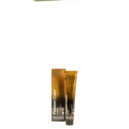
TINTE HI – TECH PERMANENT
COLOR CREME
TINTE HI – TECH PERMANENT COLOR CREME
Coloración profesional de última generación
especialista en cuidado del cabello. Es una revolución
en la coloración. Crema...