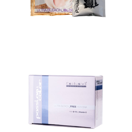
DECO ULTRA BLEACH FREE
AMMONIA
DECO ULTRA BLEACH FREE AMMONIA Ecológico
polvo decolorante compacto y no volátil sin Amoniaco.
Rica en principios activos como la Coenzima Q – 10...