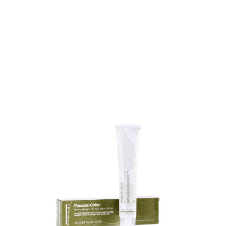
TINTE – EKO COLOR SYSTEM
TINTE – EKO COLOR SYSTEM Bienvenidos a la nueva
era de la decoloración sin amoniaco, sin PPD ni
Resorcina. PASSION & COLOR EKO es...