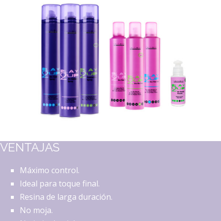
VENTAJAS
Máximo control.
Ideal para toque final.
Resina de larga duración.
No moja.